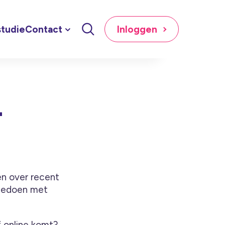
tudie
Contact
Inloggen
4
en over recent
meedoen met
 online komt?