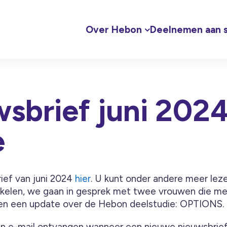
Over Hebon
Deelnemen aan s
sbrief juni 202
e
rief van juni 2024
hier
. U kunt onder andere meer lez
tikelen, we gaan in gesprek met twee vrouwen die 
n een update over de Hebon deelstudie: OPTIONS.
en e-mail ontvangen wanneer een nieuwe nieuwsbrief