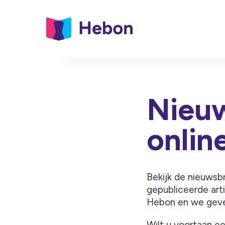
Nieuw
onlin
Bekijk de nieuwsb
gepubliceerde ar
Hebon en we geve
Wilt u voortaan e