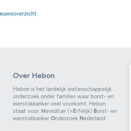
ieuwsoverzicht
Over Hebon
Hebon is het landelijk wetenschappelijk
:
onderzoek onder families waar borst- en
eierstokkanker veel voorkomt. Hebon
staat voor:
H
ereditair (=
E
rfelijk)
B
orst- en
eierstokkanker
O
nderzoek
N
ederland