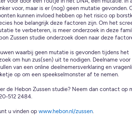
er voor door een foutje in het DNA, een mutatie. In 
nker voor, maar is er (nog) geen mutatie gevonden. 
onten kunnen invloed hebben op het risico op borst
ecies hoe belangrijk deze factoren zijn. Om het scre
utatie te verbeteren, is meer onderzoek in deze fami
Hebon Zussen studie onderzoek doen naar deze factor
ouwen waarbij geen mutatie is gevonden tijdens het
rzoek om hun zus(sen) uit te nodigen. Deelname voor
vullen van een online deelnemersverklaring en vragenl
kketje op om een speekselmonster af te nemen.
ver de Hebon Zussen studie? Neem dan contact op 
20-512 2484.
unt u vinden op
www.hebon.nl/zussen
.