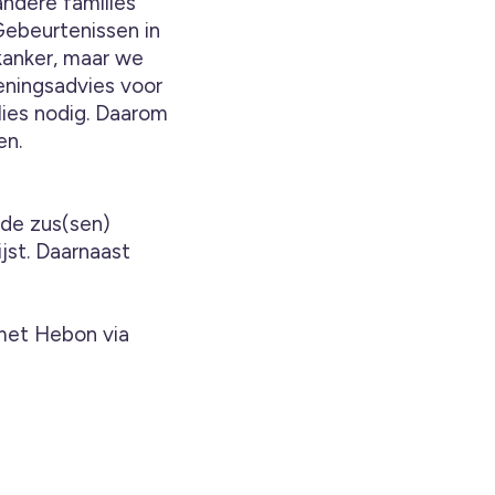
andere families
Gebeurtenissen in
kanker, maar we
eningsadvies voor
lies nodig. Daarom
en.
 de zus(sen)
ijst. Daarnaast
met Hebon via