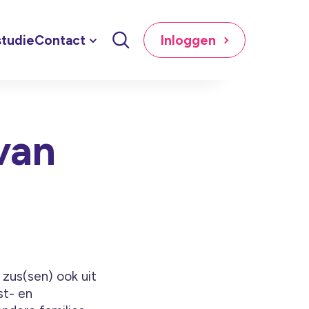
tudie
Contact
Inloggen
van
zus(sen) ook uit
st- en