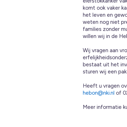
eierstokkanker vak
komt ook vaker ka
het leven en gewo
weten nog niet pr
families zonder m
willen wij in de 
Wij vragen aan vr
erfelijkheidsonde
bestaat uit het in
sturen wij een pa
Heeft u vragen o
hebon@nki.nl
of 0
Meer informatie k